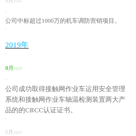
5
月
2020
·
公司中标超过1000万的机车调防营销项目。
·
201
9
年
·
9
月
201
9
·
公司成功取得接触网作业车运用安全管理
系统和接触网作业车轴温检测装置两大产
品的的
CRCC认证证书。
·
5
月
201
9