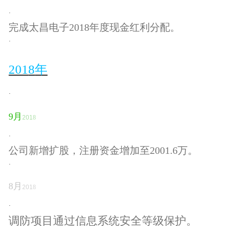
·
完成太昌电子
2018年度现金红利分配。
·
201
8
年
·
9
月
201
8
·
公司新增扩股，注册资金增加至
2001.6万。
·
8
月
201
8
·
调防项目通过信息系统安全等级保护。