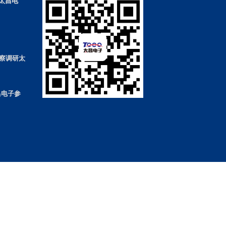
 太昌电
察调研太
昌电子参