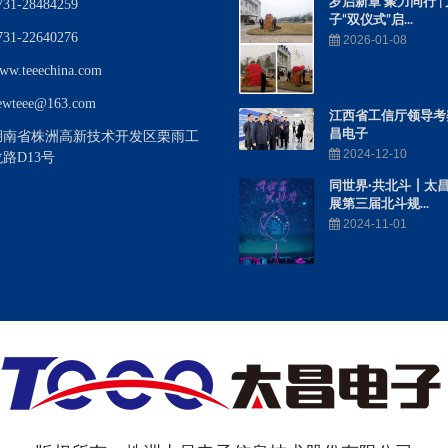
岁启新章 聚力同行 |
1-28484259
子“双仪式”启...
1-22640276
2026-01-08
.teeechina.com
teee@163.com
江西省工信厅领导考
昌电子
湖南省株洲高新技术开发区栗雨工
2024-12-10
路D13号
同世界·共北斗┃太
展第三届北斗规...
2024-11-01