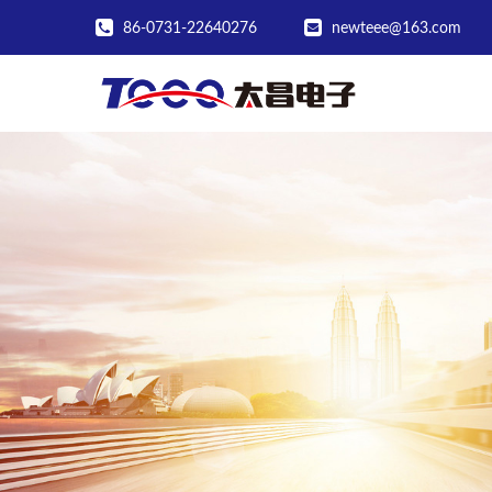
86-0731-22640276
newteee@163.com